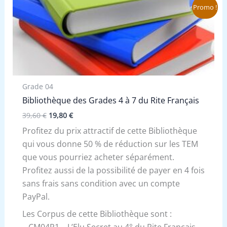
Le
Le
Promo !
prix
prix
initial
actuel
était :
est :
39,60 €.
19,80 €.
Grade 04
Bibliothèque des Grades 4 à 7 du Rite Français
39,60
€
19,80
€
Profitez du prix attractif de cette Bibliothèque
qui vous donne 50 % de réduction sur les TEM
que vous pourriez acheter séparément.
Profitez aussi de la possibilité de payer en 4 fois
sans frais sans condition avec un compte
PayPal.
Les Corpus de cette Bibliothèque sont :
– CM04R1 – L’Elu Secret au 4° du Rite Français