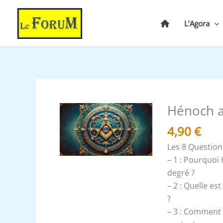
Aller
au
L’Agora
contenu
Hénoch a
quantité
de
4,90
€
Hénoch
Les 8 Question
au
– 1 : Pourquoi 
14°
degré ?
-
– 2 : Quelle es
Expliqué
?
– 3 : Comment 