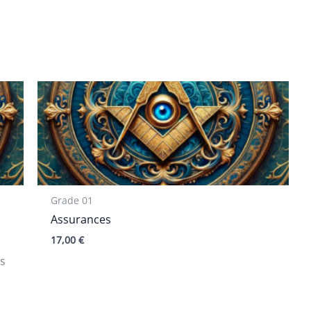
Grade 01
Assurances
17,00
€
es