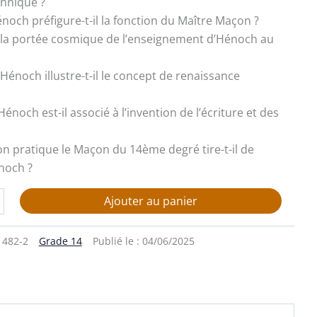
nnique ?
énoch préfigure-t-il la fonction du Maître Maçon ?
st la portée cosmique de l’enseignement d’Hénoch au
Hénoch illustre-t-il le concept de renaissance
Hénoch est-il associé à l’invention de l’écriture et des
çon pratique le Maçon du 14ème degré tire-t-il de
noch ?
Ajouter au panier
1482-2
Grade 14
Publié le :
04/06/2025