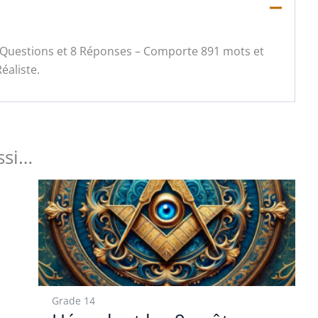
 8 Questions et 8 Réponses – Comporte 891 mots et
éaliste.
ssi…
Grade 14