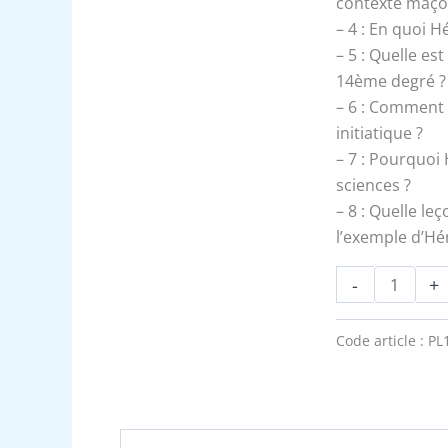
contexte maço
– 4 : En quoi H
– 5 : Quelle e
14ème degré ?
– 6 : Comment 
initiatique ?
– 7 : Pourquoi 
sciences ?
– 8 : Quelle le
l’exemple d’Hé
-
+
Code article :
PL