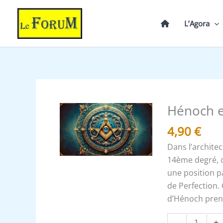
Aller
au
L’Agora
contenu
Hénoch e
quantité
de
4,90
€
Hénoch
Dans l’archite
et
14ème degré, c
les
une position p
9
de Perfection. 
voûtes
d’Hénoch pren
-
+