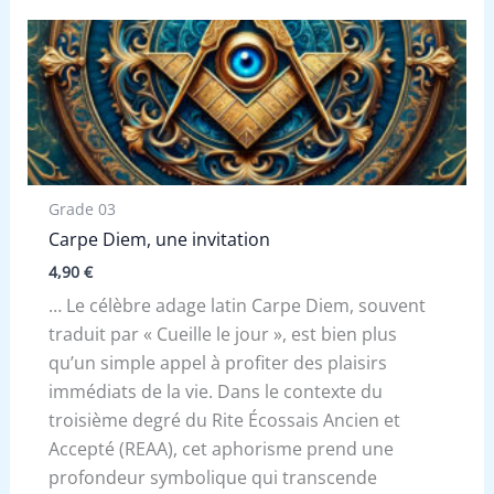
Grade 03
Carpe Diem, une invitation
4,90
€
… Le célèbre adage latin Carpe Diem, souvent
traduit par « Cueille le jour », est bien plus
qu’un simple appel à profiter des plaisirs
immédiats de la vie. Dans le contexte du
troisième degré du Rite Écossais Ancien et
Accepté (REAA), cet aphorisme prend une
profondeur symbolique qui transcende