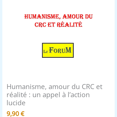
à
l'action
lucide
Humanisme, amour du CRC et
réalité : un appel à l’action
lucide
9,90
€