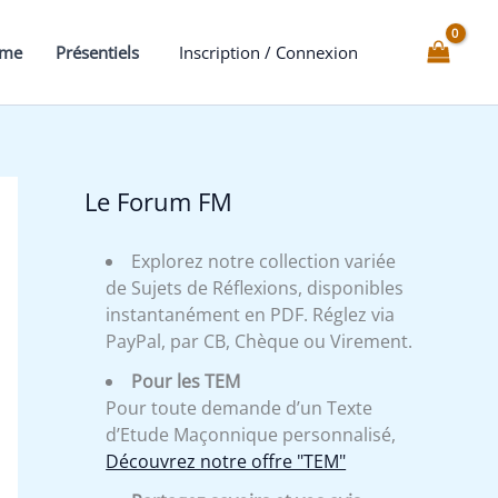
descente
du
mme
Présentiels
Inscription / Connexion
Chevalier
Kadosch
au
30°
Le Forum FM
Explorez notre collection variée
de Sujets de Réflexions, disponibles
instantanément en PDF. Réglez via
PayPal, par CB, Chèque ou Virement.
Pour les TEM
Pour toute demande d’un Texte
d’Etude Maçonnique personnalisé,
Découvrez notre offre "TEM"