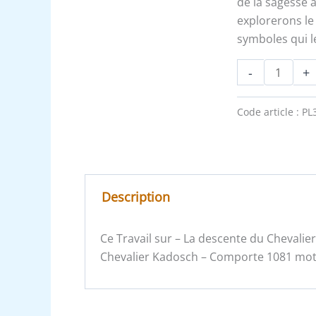
de la sagesse à
explorerons le
symboles qui le
-
+
Code article :
PL
Description
Ce Travail sur – La descente du Chevali
Chevalier Kadosch – Comporte 1081 mots 