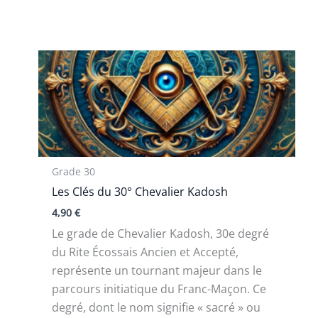
Grade 30
Les Clés du 30° Chevalier Kadosh
4,90
€
Le grade de Chevalier Kadosh, 30e degré
du Rite Écossais Ancien et Accepté,
représente un tournant majeur dans le
parcours initiatique du Franc-Maçon. Ce
degré, dont le nom signifie « sacré » ou