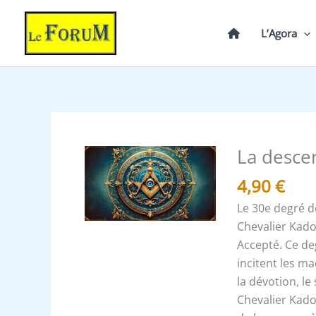
Aller
au
L’Agora
contenu
La desce
quantité
de
4,90
€
La
Le 30e degré d
descente
Chevalier Kado
du
Accepté. Ce de
Chevalier
incitent les m
Kadosch
la dévotion, le 
au
Chevalier Kados
30°