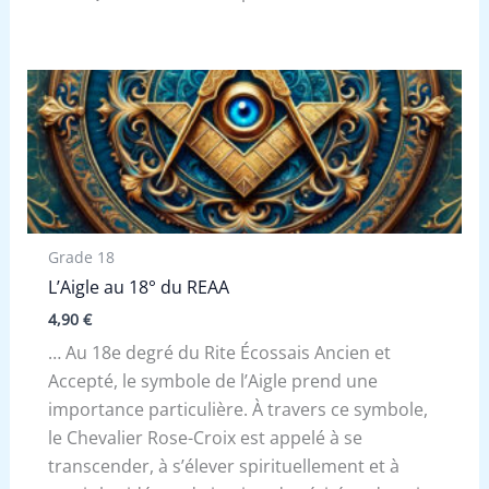
Grade 18
L’Aigle au 18° du REAA
4,90
€
… Au 18e degré du Rite Écossais Ancien et
Accepté, le symbole de l’Aigle prend une
importance particulière. À travers ce symbole,
le Chevalier Rose-Croix est appelé à se
transcender, à s’élever spirituellement et à