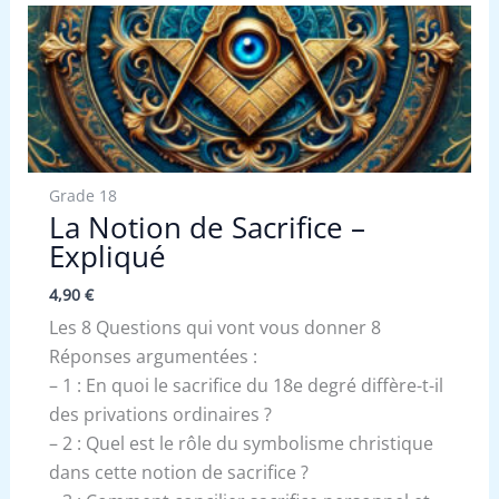
Grade 18
La Notion de Sacrifice –
Expliqué
4,90
€
Les 8 Questions qui vont vous donner 8
Réponses argumentées :
– 1 : En quoi le sacrifice du 18e degré diffère-t-il
des privations ordinaires ?
– 2 : Quel est le rôle du symbolisme christique
dans cette notion de sacrifice ?