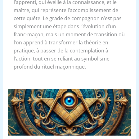
l’apprenti, qui éveille à la connaissance, et le
maître, qui représente l’accomplissement de
cette quête. Le grade de compagnon n’est pas
simplement une étape dans l’évolution d’un
franc-maçon, mais un moment de transition où
l’on apprend à transformer la théorie en
pratique, à passer de la contemplation à
l’action, tout en se reliant au symbolisme
profond du rituel maçonnique.