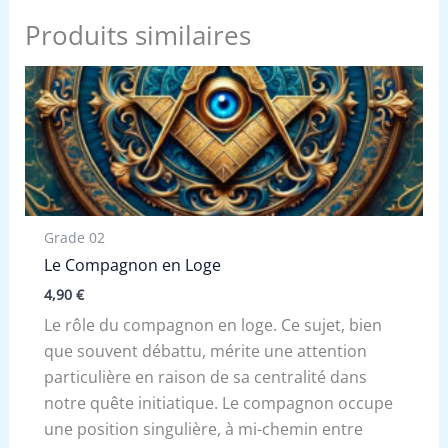
Produits similaires
Grade 02
Le Compagnon en Loge
4,90
€
Le rôle du compagnon en loge. Ce sujet, bien
que souvent débattu, mérite une attention
particulière en raison de sa centralité dans
notre quête initiatique. Le compagnon occupe
une position singulière, à mi-chemin entre