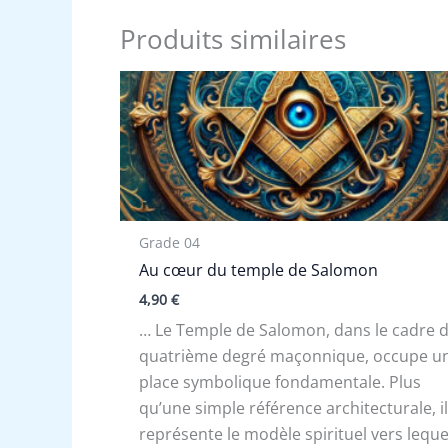
Produits similaires
Grade 04
Au cœur du temple de Salomon
4,90
€
… Le Temple de Salomon, dans le cadre 
quatrième degré maçonnique, occupe u
place symbolique fondamentale. Plus
qu’une simple référence architecturale, i
représente le modèle spirituel vers leque