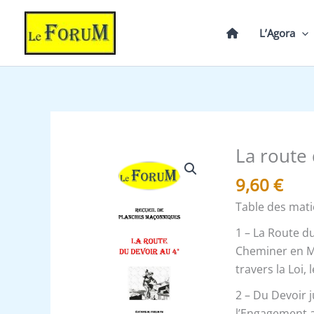
Aller
au
L’Agora
contenu
La route 
quantité
de
9,60
€
La
Table des mati
route
du
1 – La Route du
Devoir
Cheminer en Ma
au
travers la Loi,
4°
2 – Du Devoir ju
-
l’Engagement 