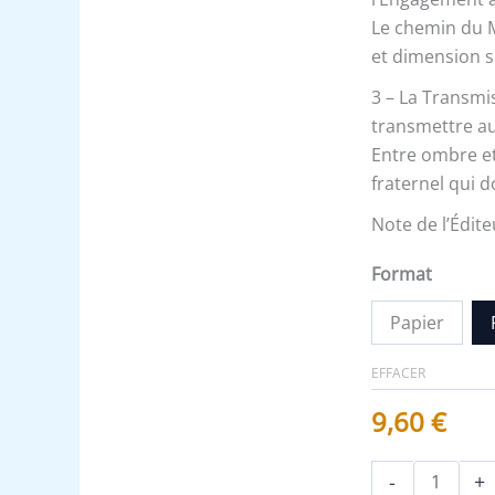
Recueil
Le chemin du M
et dimension sa
3 – La Transmi
transmettre a
Entre ombre et
fraternel qui 
Note de l’Édite
Format
Papier
EFFACER
9,60
€
-
+