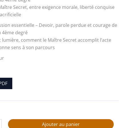
aître Secret, entre exigence morale, liberté conquise
crificielle
ssion essentielle – Devoir, parole perdue et courage de
u 4ème degré
 lumière, comment le Maître Secret accomplit l’acte
donne sens à son parcours
ur
PDF
Ajouter au panier