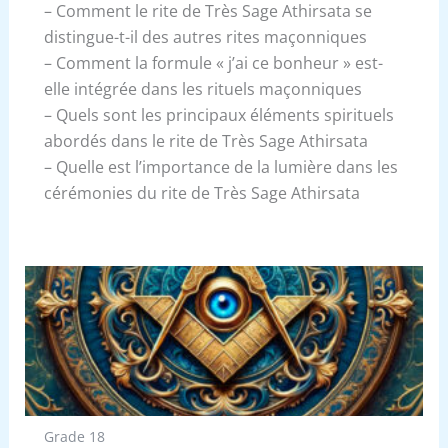
– Comment le rite de Très Sage Athirsata se
distingue-t-il des autres rites maçonniques
– Comment la formule « j’ai ce bonheur » est-
elle intégrée dans les rituels maçonniques
– Quels sont les principaux éléments spirituels
abordés dans le rite de Très Sage Athirsata
– Quelle est l’importance de la lumière dans les
cérémonies du rite de Très Sage Athirsata
Grade 18