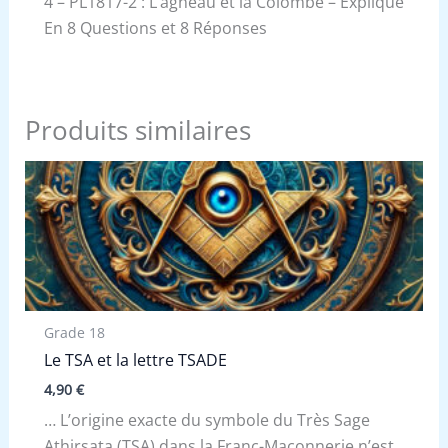
4 – PL1817-2 : L’agneau et la Colombe – Expliqué
En 8 Questions et 8 Réponses
Produits similaires
Grade 18
Le TSA et la lettre TSADE
4,90
€
… L’origine exacte du symbole du Très Sage
Athirsata (TSA) dans la Franc-Maçonnerie n’est