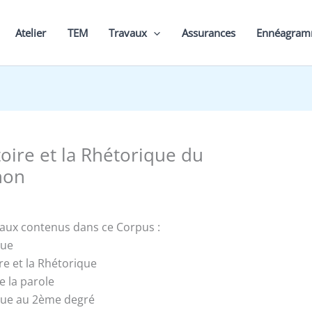
Atelier
TEM
Travaux
Assurances
Ennéagra
toire et la Rhétorique du
non
vaux contenus dans ce Corpus :
que
ire et la Rhétorique
e la parole
que au 2ème degré