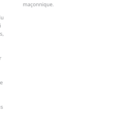
maçonnique.
du
i
s,
r
ce
us
.