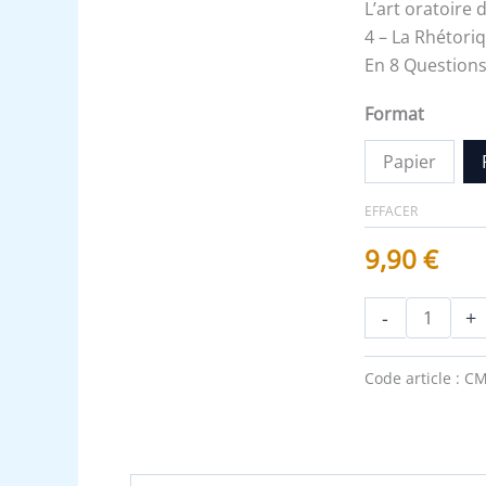
L’art oratoir
4 – La Rhétori
En 8 Questions
Format
Papier
EFFACER
9,90
€
-
+
Code article :
CM