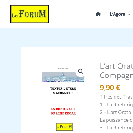
Aller
au
L’Agora
contenu
L’art Ora
quantité
de
Compag
L'art
9,90
€
Oratoire
et
Titres des Tra
la
1 – La Rhétori
Rhétorique
2 – L’art Orato
du
La puissance d
Compagnon
3 – La Rhétori