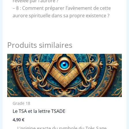
révélée par l’aurore ?
– 8 : Comment préparer l’avènement de cette
aurore spirituelle dans sa propre existence ?
Produits similaires
Grade 18
Le TSA et la lettre TSADE
4,90
€
… L’origine exacte du symbole du Très Sage