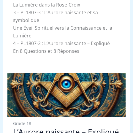
La Lumière dans la Rose-Croix
3 – PL1807-3 : L’Aurore naissante et sa
symbolique
Une Éveil Spirituel vers la Connaissance et la
Lumière
4 – PL1807-2 : L’Aurore naissante – Expliqué
En 8 Questions et 8 Réponses
Grade 18
L’Aurore naissante – Expliqué