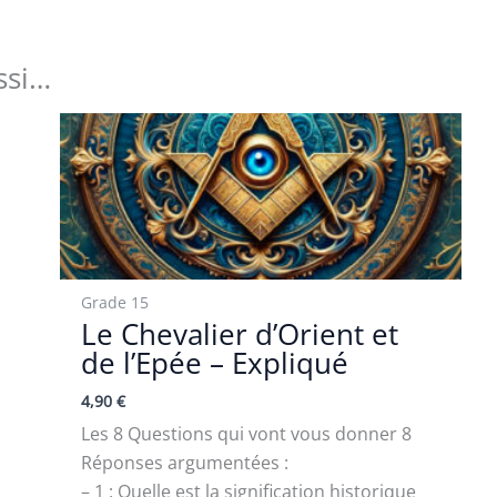
ssi…
Grade 15
Le Chevalier d’Orient et
de l’Epée – Expliqué
4,90
€
Les 8 Questions qui vont vous donner 8
Réponses argumentées :
– 1 : Quelle est la signification historique