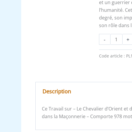
idéal
et un guerrier
de
l’humanité. Ce
sagesse
degré, son im
son rôle dans 
-
+
Code article :
PL
Description
Ce Travail sur – Le Chevalier d’Orient et
dans la Maçonnerie – Comporte 978 mots 