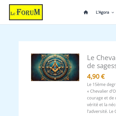
Aller
au
L’Agora
contenu
Le Cheval
quantité
de
de sages
Le
4,90
€
Chevalier
d'Orient
Le 15ème degr
et
« Chevalier d’O
de
courage et de 
l'Epée,
vérité et la n
un
l’adversité. Le