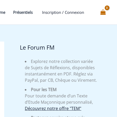
Chevalier
d'Orient
mme
Présentiels
Inscription / Connexion
et
de
l'Epée,
un
idéal
Le Forum FM
de
sagesse
Explorez notre collection variée
de Sujets de Réflexions, disponibles
instantanément en PDF. Réglez via
PayPal, par CB, Chèque ou Virement.
Pour les TEM
Pour toute demande d’un Texte
d’Etude Maçonnique personnalisé,
Découvrez notre offre "TEM"