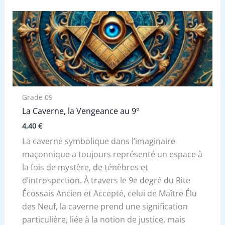
Grade 09
La Caverne, la Vengeance au 9°
4,40
€
La caverne symbolique dans l’imaginaire
maçonnique a toujours représenté un espace à
la fois de mystère, de ténèbres et
d’introspection. À travers le 9e degré du Rite
Écossais Ancien et Accepté, celui de Maître Élu
des Neuf, la caverne prend une signification
particulière, liée à la notion de justice, mais