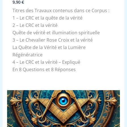
9,90
€
Titres des Travaux contenus dans ce Corpus :
1 – Le CRC et la quête de la vérité
2 – Le CRC et la vérité
Quête de vérité et illumination spirituelle
3 – Le Chevalier Rose Croix et la vérité
La Quête de la Vérité et la Lumière
Régénératrice
4 – Le CRC et la vérité – Expliqué
En 8 Questions et 8 Réponses