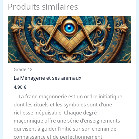
Produits similaires
Grade 18
La Ménagerie et ses animaux
4,90
€
… La franc-maçonnerie est un ordre initiatique
dont les rituels et les symboles sont d’une
richesse inépuisable. Chaque degré
maçonnique offre une série d’enseignements
qui visent à guider l’initié sur son chemin de
connaissance et de perfectionnement