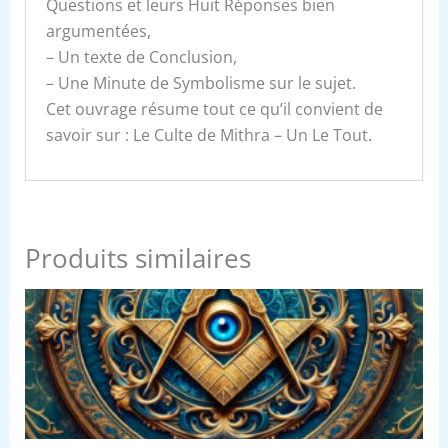
Questions et leurs Huit Réponses bien
argumentées,
– Un texte de Conclusion,
– Une Minute de Symbolisme sur le sujet.
Cet ouvrage résume tout ce qu’il convient de
savoir sur : Le Culte de Mithra – Un Le Tout.
Produits similaires