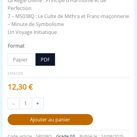
La Règle Divine : Principe d’Harmonie et de
Perfection
7 – MS038Q : Le Culte de Mithra et Franc-maçonnerie
– Minute de Symbolisme
Un Voyage Initiatique
Format
Papier
PDF
EFFACER
12,30
€
-
+
Ajouter au panier
Code article :
SR038Q
Grade 03
Publié le :
14/08/2025