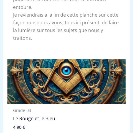
entoure.
Je reviendrais à la fin de cette planche sur cette
façon que nous avons, tous ici présent, de faire
la lumière sur tous les sujets que nous y
traitons.
Grade 03
Le Rouge et le Bleu
4,90
€