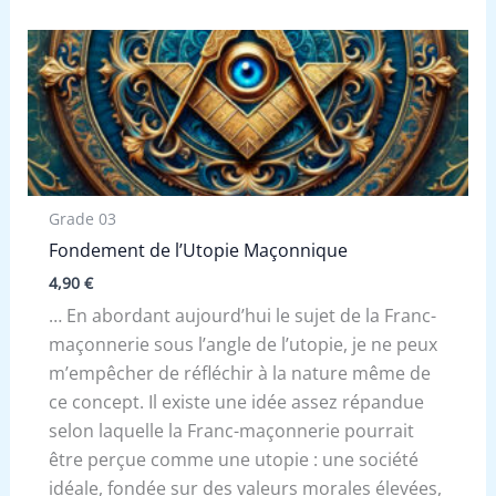
Grade 03
Fondement de l’Utopie Maçonnique
4,90
€
… En abordant aujourd’hui le sujet de la Franc-
maçonnerie sous l’angle de l’utopie, je ne peux
m’empêcher de réfléchir à la nature même de
ce concept. Il existe une idée assez répandue
selon laquelle la Franc-maçonnerie pourrait
être perçue comme une utopie : une société
idéale, fondée sur des valeurs morales élevées,