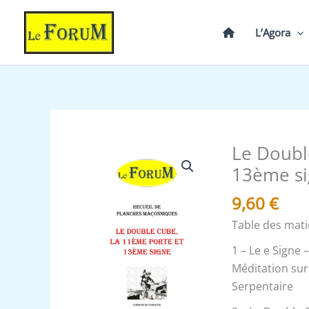
Aller
au
L’Agora
contenu
Le Doubl
quantité
de
13ème si
Le
9,60
€
Double
Cube,
Table des mati
la
1 – Le e Signe 
11éme
Méditation sur 
porte
Serpentaire
et