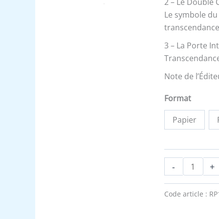
2 – Le Double 
le
Le symbole du 
13ème
transcendanc
signe
-
3 – La Porte In
Recueil
Transcendance,
Note de l’Édite
Format
Papier
-
+
Code article :
RP