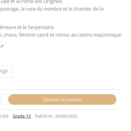
Cube et la Porte des Origines
passage, la ruse du nombre et le chantier de la
e
térieure et le Serpentaire
 chaos, féminin sacré et retour au centre maçonnique
ur
PDF
Ajouter au panier
1302
Grade 13
Publié le :
30/09/2025