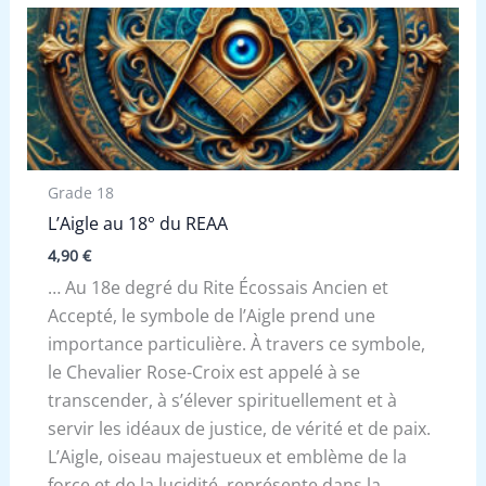
Grade 18
L’Aigle au 18° du REAA
4,90
€
… Au 18e degré du Rite Écossais Ancien et
Accepté, le symbole de l’Aigle prend une
importance particulière. À travers ce symbole,
le Chevalier Rose-Croix est appelé à se
transcender, à s’élever spirituellement et à
servir les idéaux de justice, de vérité et de paix.
L’Aigle, oiseau majestueux et emblème de la
force et de la lucidité, représente dans la