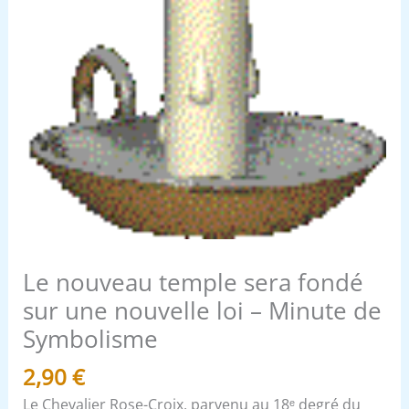
-
Minute
de
Symbolisme
Le nouveau temple sera fondé
sur une nouvelle loi – Minute de
Symbolisme
2,90
€
Le Chevalier Rose-Croix, parvenu au 18ᵉ degré du