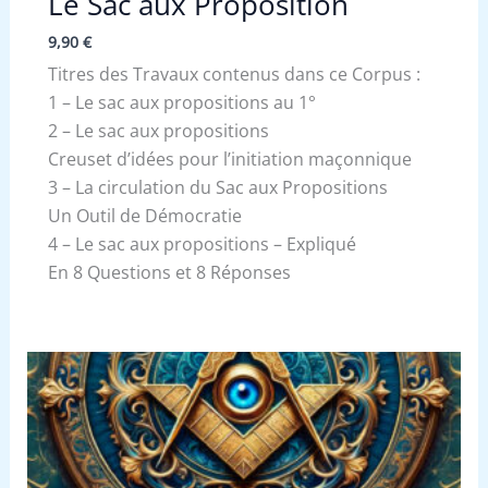
Le Sac aux Proposition
9,90
€
Titres des Travaux contenus dans ce Corpus :
1 – Le sac aux propositions au 1°
2 – Le sac aux propositions
Creuset d’idées pour l’initiation maçonnique
3 – La circulation du Sac aux Propositions
Un Outil de Démocratie
4 – Le sac aux propositions – Expliqué
En 8 Questions et 8 Réponses