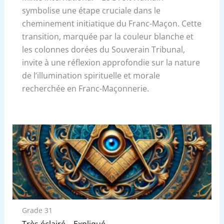
symbolise une étape cruciale dans le
cheminement initiatique du Franc-Maçon. Cette
transition, marquée par la couleur blanche et
les colonnes dorées du Souverain Tribunal,
invite à une réflexion approfondie sur la nature
de l’illumination spirituelle et morale
recherchée en Franc-Maçonnerie.
Grade 31