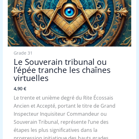
Grade 31
Le Souverain tribunal ou
l’épée tranche les chaînes
virtuelles
4,90
€
Le trente et unième degré du Rite Écossais
Ancien et Accepté, portant le titre de Grand
Inspecteur Inquisiteur Commandeur ou
Souverain Tribunal, représente l’une des
étapes les plus significatives dans la
progression initiatique des hauts grades