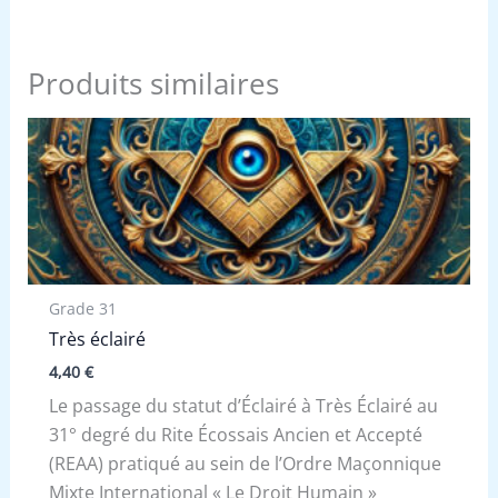
Produits similaires
Grade 31
Très éclairé
4,40
€
Le passage du statut d’Éclairé à Très Éclairé au
31° degré du Rite Écossais Ancien et Accepté
(REAA) pratiqué au sein de l’Ordre Maçonnique
Mixte International « Le Droit Humain »