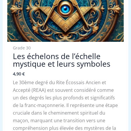
Grade 30
Les échelons de l’échelle
mystique et leurs symboles
4,90
€
Le 30ème degré du Rite Écossais Ancien et
Accepté (REAA) est souvent considéré comme
un des degrés les plus profonds et significatifs
de la franc-maçonnerie. Il représente une étape
cruciale dans le cheminement spirituel du
maçon, marquant une transition vers une
compréhension plus élevée des mystères de la