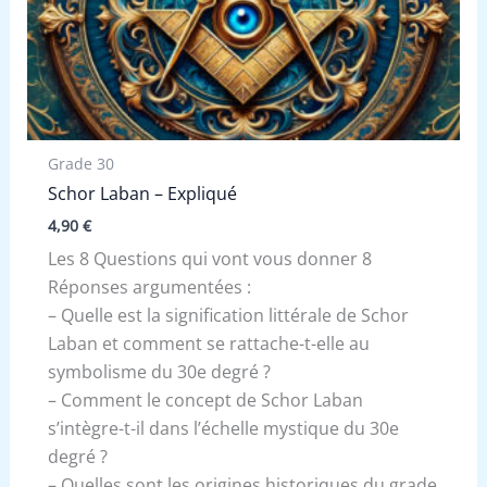
Grade 30
Schor Laban – Expliqué
4,90
€
Les 8 Questions qui vont vous donner 8
Réponses argumentées :
– Quelle est la signification littérale de Schor
Laban et comment se rattache-t-elle au
symbolisme du 30e degré ?
– Comment le concept de Schor Laban
s’intègre-t-il dans l’échelle mystique du 30e
degré ?
– Quelles sont les origines historiques du grade