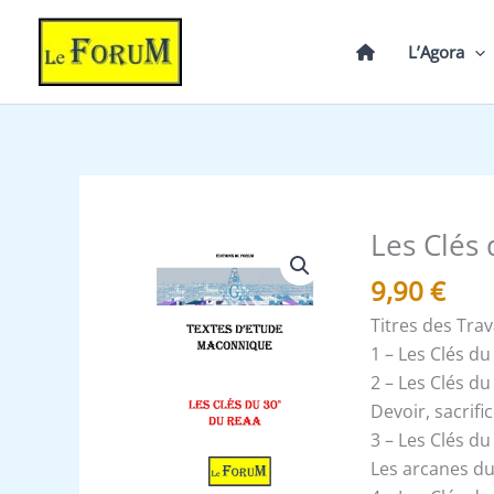
Aller
au
L’Agora
contenu
Les Clés
quantité
de
9,90
€
Les
Titres des Tra
Clés
1 – Les Clés du
du
2 – Les Clés d
30ème
Devoir, sacrifi
degré
3 – Les Clés 
du
Les arcanes du
REAA