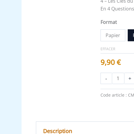
4 – Les Clés du
En 4 Questions
Format
Papier
EFFACER
9,90
€
-
+
Code article :
CM
Description