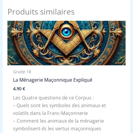
Produits similaires
Grade 18
La Ménagerie Maçonnique Expliqué
4,90
€
Les Quatre questions de ce Corpus :
– Quels sont les symboles des animaux et
volatils dans la Franc-Maçonnerie
– Comment les animaux de la ménagerie
symbolisent-ils les vertus maçonniques