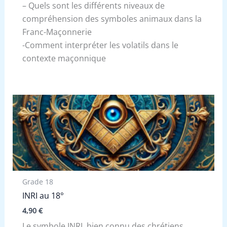
– Quels sont les différents niveaux de
compréhension des symboles animaux dans la
Franc-Maçonnerie
-Comment interpréter les volatils dans le
contexte maçonnique
Grade 18
INRI au 18°
4,90
€
Le symbole INRI, bien connu des chrétiens