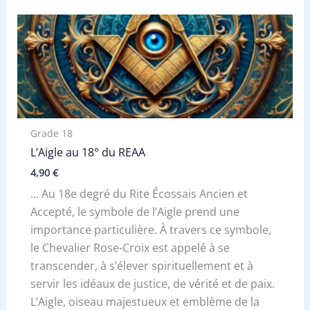
Grade 18
L’Aigle au 18° du REAA
4,90
€
… Au 18e degré du Rite Écossais Ancien et
Accepté, le symbole de l’Aigle prend une
importance particulière. À travers ce symbole,
le Chevalier Rose-Croix est appelé à se
transcender, à s’élever spirituellement et à
servir les idéaux de justice, de vérité et de paix.
L’Aigle, oiseau majestueux et emblème de la