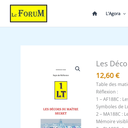
Aller
au
L’Agora
contenu
Les Déco
quantité
de
12,60
€
Les
Table des mat
Décors
Réflexion :
du
1 – AF188C : L
Maître
Symboles de L
secret
2 – MA188C : L
-
Mémoire visibl
Un