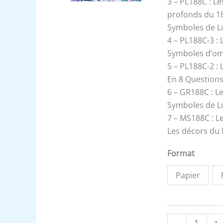
3 – PL188C : L
Le
profonds du 1
Tout
Symboles de L
4 – PL188C-3 :
Symboles d’om
5 – PL188C-2 :
En 8 Questions
6 – GR188C : L
Symboles de L
7 – MS188C : L
Les décors du 
Format
Papier
-
+