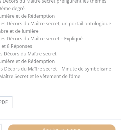
es Décors du Maître secret préfigurent les thèmes
8ème degré
umière et de Rédemption
 Les Décors du Maître secret, un portail ontologique
bre et de lumière
 Les Décors du Maître secret – Expliqué
 et 8 Réponses
es Décors du Maître secret
umière et de Rédemption
es Décors du Maître secret – Minute de symbolisme
Maître Secret et le vêtement de l’âme
PDF
Ajouter au panier