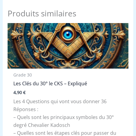
Produits similaires
Grade 30
Les Clés du 30° le CKS – Expliqué
4,90
€
Les 4 Questions qui vont vous donner 36
Réponses :
– Quels sont les principaux symboles du 30°
degré Chevalier Kadosch
– Quelles sont les étapes clés pour passer du