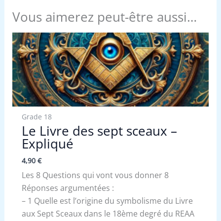
Vous aimerez peut-être aussi…
Grade 18
Le Livre des sept sceaux –
Expliqué
4,90
€
Les 8 Questions qui vont vous donner 8
Réponses argumentées :
– 1 Quelle est l’origine du symbolisme du Livre
aux Sept Sceaux dans le 18ème degré du REAA