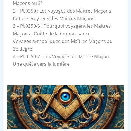
Maçons au 3°
2 – PL0350 : Les voyages des Maitres Maçons
But des Voyages des Maitres Maçons
3 – PL0350-3 : Pourquoi voyagent les Maitres
Maçons : Quête de la Connaissance
Voyages symboliques des Maîtres Maçons au
3e degré
4 – PL0350-2 : Les Voyages du Maitre Maçon
Une quête vers la lumière