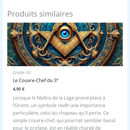
Produits similaires
Grade 03
Le Couvre-Chef du 3°
4,90
€
Lorsque le Maître de la Loge prend place à
l’Orient, un symbole revêt une importance
particulière, celui du chapeau qu’il porte. Ce
simple couvre-chef, qui pourrait sembler banal
pour le profane, est en réalité chargé de