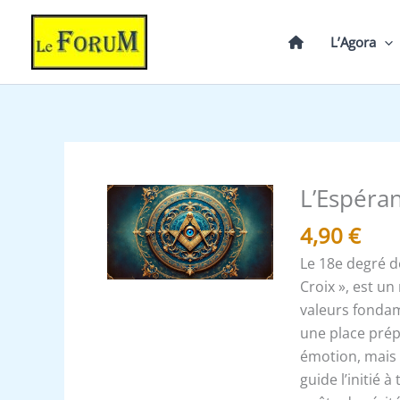
Aller
au
L’Agora
contenu
L’Espéran
quantité
de
4,90
€
L'Espérance
Le 18e degré d
et
Croix », est un
la
valeurs fondam
résilience
une place pré
émotion, mais 
guide l’initié à