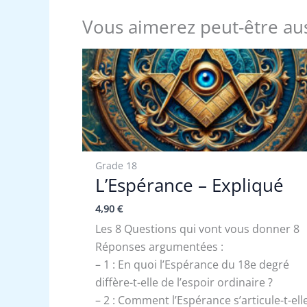
Vous aimerez peut-être au
Grade 18
L’Espérance – Expliqué
4,90
€
Les 8 Questions qui vont vous donner 8
Réponses argumentées :
– 1 : En quoi l’Espérance du 18e degré
diffère-t-elle de l’espoir ordinaire ?
– 2 : Comment l’Espérance s’articule-t-ell