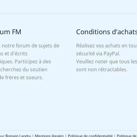
rum FM
Conditions d'achat
 notre forum de sujets de
Réalisez vos achats en tou
s et d'écrits
sécurité via PayPal.
ues. Participez à des
Veuillez noter que tous le
, cherchez du soutien
sont non rétractables.
e frères et soeurs.
 par
Romain Landry
|
Mentions légales
|
Politique de confidentialité
|
Politique de