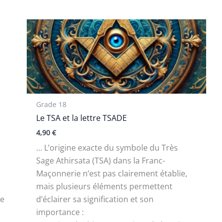
Grade 18
Le TSA et la lettre TSADE
4,90
€
… L’origine exacte du symbole du Très
Sage Athirsata (TSA) dans la Franc-
Maçonnerie n’est pas clairement établie,
mais plusieurs éléments permettent
le
d’éclairer sa signification et son
importance :