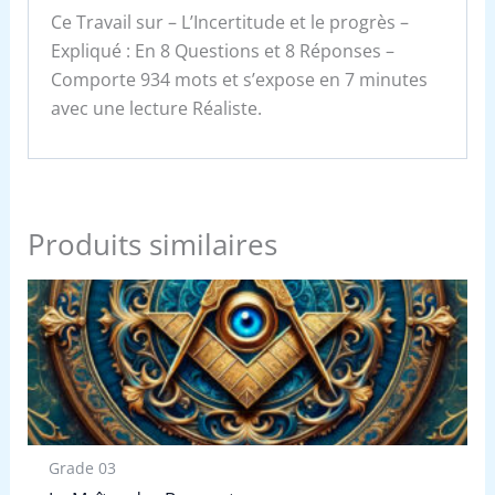
Ce Travail sur – L’Incertitude et le progrès –
Expliqué : En 8 Questions et 8 Réponses –
Comporte 934 mots et s’expose en 7 minutes
avec une lecture Réaliste.
Produits similaires
Grade 03