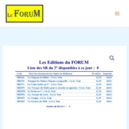
Aller
au
contenu
quantité
de
Liste
des
Sujets
de
Réflexion
du
3°
-
Un