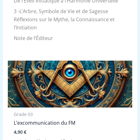
De l’Éveil Initiatique à l’Harmonie Universelle
3 -L’Arbre, Symbole de Vie et de Sagesse
Réflexions sur le Mythe, la Connaissance et
l’Initiation
Note de l’Éditeur
Grade 03
L’excommunication du FM
4,90
€