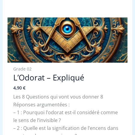
Grade 02
L’Odorat – Expliqué
4,90
€
Les 8 Questions qui vont vous donner 8
Réponses argumentées :
– 1 : Pourquoi l’odorat est-il considéré comme
le sens de l’invisible ?
– 2 : Quelle est la signification de l’encens dans