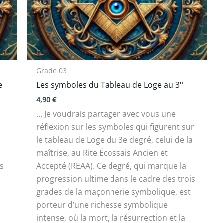
Grade 03
e
Les symboles du Tableau de Loge au 3°
4,90
€
… Je voudrais partager avec vous une
réflexion sur les symboles qui figurent sur
le tableau de Loge du 3e degré, celui de la
maîtrise, au Rite Écossais Ancien et
is
Accepté (REAA). Ce degré, qui marque la
progression ultime dans le cadre des trois
e
grades de la maçonnerie symbolique, est
porteur d’une richesse symbolique
intense, où la mort, la résurrection et la