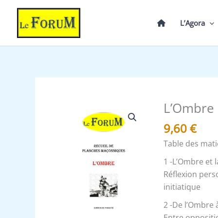
Aller
au
L’Agora
contenu
L’Ombre 
quantité
de
9,60
€
L’Ombre
Table des mati
-
Recueil
1 -L’Ombre et l
Réflexion pers
initiatique
2 -De l’Ombre 
Entre oppositi