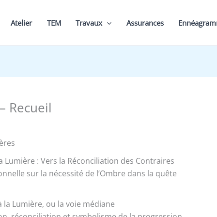
Atelier
TEM
Travaux
Assurances
Ennéagra
– Recueil
ères
a Lumière : Vers la Réconciliation des Contraires
onnelle sur la nécessité de l’Ombre dans la quête
à la Lumière, ou la voie médiane
on, réconciliation et symbolisme de la progression