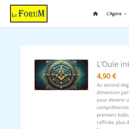
Aller
au
L’Agora
contenu
L’Ouïe in
quantité
de
4,90
€
L’Ouïe
Au second degr
initiatique
dimension part
pour devenir un
compréhension 
premiers balbu
raffinée, plus 