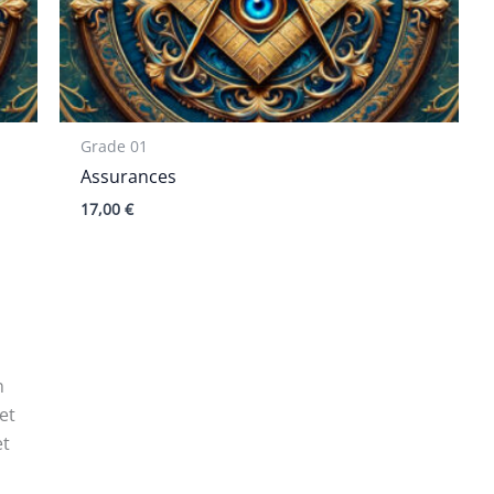
Grade 01
Assurances
17,00
€
n
et
et