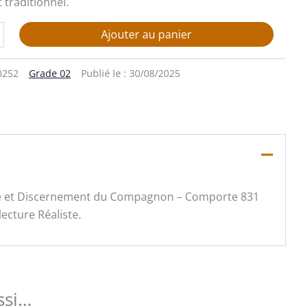
 traditionnel.
Ajouter au panier
0252
Grade 02
Publié le :
30/08/2025
tique et Discernement du Compagnon – Comporte 831
ecture Réaliste.
ssi…