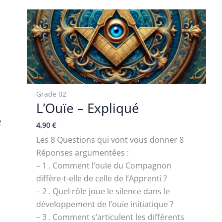
Grade 02
L’Ouïe – Expliqué
e
4,90
€
Les 8 Questions qui vont vous donner 8
Réponses argumentées :
– 1 . Comment l’ouïe du Compagnon
diffère-t-elle de celle de l’Apprenti ?
– 2 . Quel rôle joue le silence dans le
développement de l’ouïe initiatique ?
– 3 . Comment s’articulent les différents