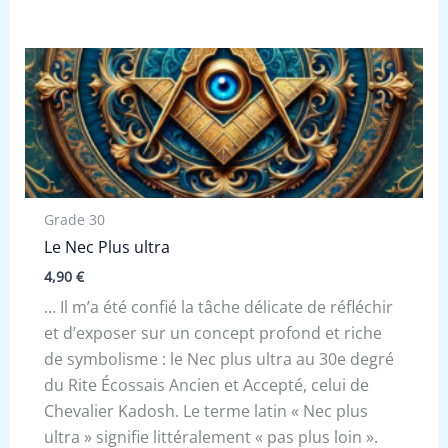
Grade 30
Le Nec Plus ultra
4,90
€
… Il m’a été confié la tâche délicate de réfléchir
et d’exposer sur un concept profond et riche
de symbolisme : le Nec plus ultra au 30e degré
du Rite Écossais Ancien et Accepté, celui de
Chevalier Kadosh. Le terme latin « Nec plus
ultra » signifie littéralement « pas plus loin ».