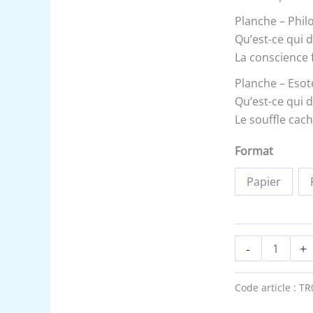
matière
Planche – Philo
?
Qu’est-ce qui d
-
La conscience 
Triptyque
Planche – Esoté
Qu’est-ce qui d
Le souffle cac
Format
Papier
-
+
Code article :
TR