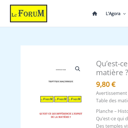
Aller
au
L’Agora
contenu
Qu’est-ce
quantité
de
matière ?
Qu'est-
9,80
€
ce
qui
Avertissement
différencie
Table des mati
l'esprit
Planche – Hist
de
Qu’est-ce qui d
la
Des temples vis