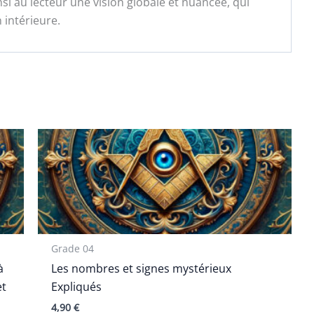
si au lecteur une vision globale et nuancée, qui
 intérieure.
Grade 04
à
Les nombres et signes mystérieux
et
Expliqués
4,90
€