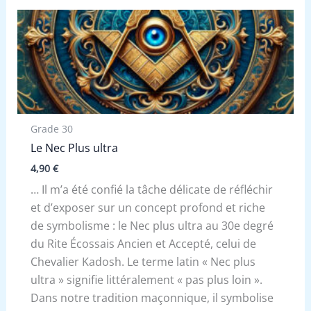
Grade 30
Le Nec Plus ultra
4,90
€
… Il m’a été confié la tâche délicate de réfléchir
et d’exposer sur un concept profond et riche
de symbolisme : le Nec plus ultra au 30e degré
du Rite Écossais Ancien et Accepté, celui de
Chevalier Kadosh. Le terme latin « Nec plus
ultra » signifie littéralement « pas plus loin ».
Dans notre tradition maçonnique, il symbolise