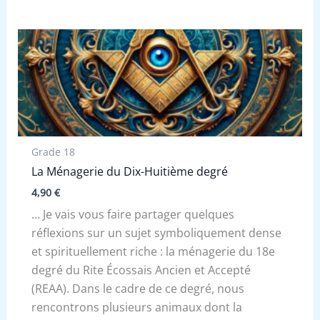
Grade 18
La Ménagerie du Dix-Huitième degré
4,90
€
… Je vais vous faire partager quelques
réflexions sur un sujet symboliquement dense
et spirituellement riche : la ménagerie du 18e
degré du Rite Écossais Ancien et Accepté
(REAA). Dans le cadre de ce degré, nous
rencontrons plusieurs animaux dont la