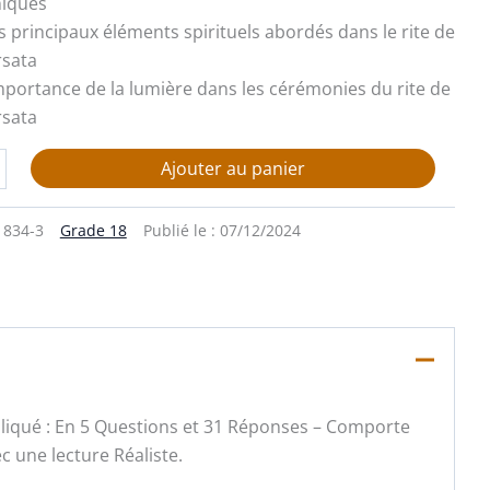
niques
s principaux éléments spirituels abordés dans le rite de
rsata
’importance de la lumière dans les cérémonies du rite de
rsata
Ajouter au panier
1834-3
Grade 18
Publié le :
07/12/2024
xpliqué : En 5 Questions et 31 Réponses – Comporte
 une lecture Réaliste.