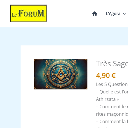
Aller
au
L’Agora
contenu
Très Sage
quantité
de
4,90
€
Très
Les 5 Question
Sage
– Quelle est l’
Athirsata
Athirsata »
-
– Comment le ri
Expliqué
rites maçonni
– Comment la fo