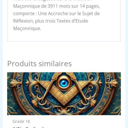
Maçonnique de 3911 mots sur 14 pages,
comporte : Une Accroche sur le Sujet de
Réflexion, plus trois Textes d’Etude
Maçonnique.
Produits similaires
Grade 18