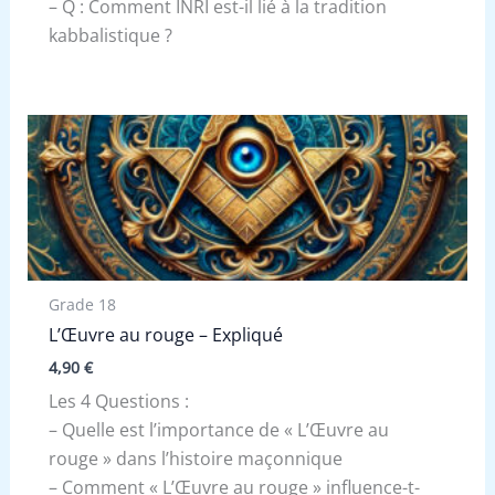
– Q : Comment INRI est-il lié à la tradition
kabbalistique ?
Grade 18
L’Œuvre au rouge – Expliqué
4,90
€
Les 4 Questions :
– Quelle est l’importance de « L’Œuvre au
rouge » dans l’histoire maçonnique
– Comment « L’Œuvre au rouge » influence-t-