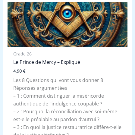
Grade 26
Le Prince de Mercy – Expliqué
4,90
€
Les 8 Questions qui vont vous donner 8
Réponses argumentées :
– 1 : Comment distinguer la miséricorde
authentique de l’indulgence coupable ?
– 2 : Pourquoi la réconciliation avec soi-même
est-elle préalable au pardon d’autrui ?
– 3 : En quoi la justice restauratrice diffère-t-elle
de la justice rétributive ?