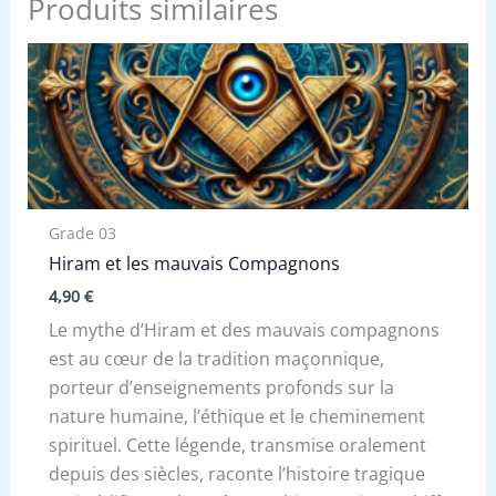
Produits similaires
Grade 03
Hiram et les mauvais Compagnons
4,90
€
Le mythe d’Hiram et des mauvais compagnons
est au cœur de la tradition maçonnique,
porteur d’enseignements profonds sur la
nature humaine, l’éthique et le cheminement
spirituel. Cette légende, transmise oralement
depuis des siècles, raconte l’histoire tragique