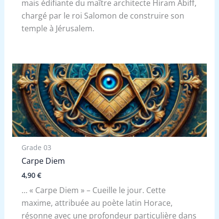
mais édifiante du maître architecte Hiram Abiff,
chargé par le roi Salomon de construire son
temple à Jérusalem.
Grade 03
Carpe Diem
4,90
€
… « Carpe Diem » – Cueille le jour. Cette
maxime, attribuée au poète latin Horace,
résonne avec une profondeur particulière dans