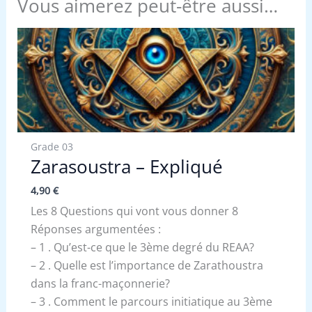
Vous aimerez peut-être aussi…
Grade 03
Zarasoustra – Expliqué
4,90
€
Les 8 Questions qui vont vous donner 8
Réponses argumentées :
– 1 . Qu’est-ce que le 3ème degré du REAA?
– 2 . Quelle est l’importance de Zarathoustra
dans la franc-maçonnerie?
– 3 . Comment le parcours initiatique au 3ème