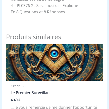
4 – PL0376-2 : Zarasoustra – Expliqué
En 8 Questions et 8 Réponses
Produits similaires
Grade 03
Le Premier Surveillant
4,40
€
… Je vous remercie de me donner l’opportunité