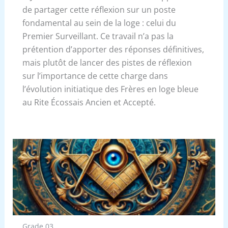
de partager cette réflexion sur un poste
fondamental au sein de la loge : celui du
Premier Surveillant. Ce travail n’a pas la
prétention d’apporter des réponses définitives,
mais plutôt de lancer des pistes de réflexion
sur l’importance de cette charge dans
l’évolution initiatique des Frères en loge bleue
au Rite Écossais Ancien et Accepté.
Grade 03