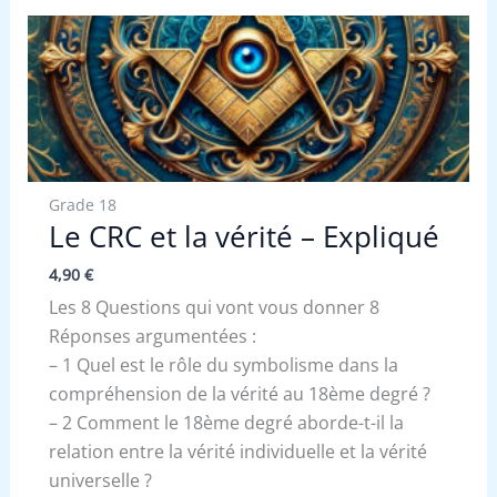
Grade 18
Le CRC et la vérité – Expliqué
4,90
€
Les 8 Questions qui vont vous donner 8
Réponses argumentées :
– 1 Quel est le rôle du symbolisme dans la
compréhension de la vérité au 18ème degré ?
– 2 Comment le 18ème degré aborde-t-il la
relation entre la vérité individuelle et la vérité
universelle ?