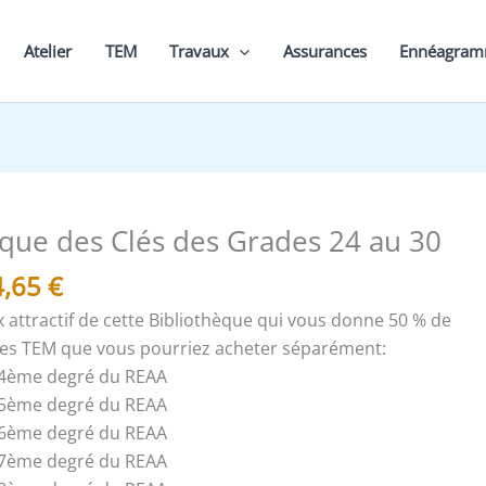
éta
69
Atelier
TEM
Travaux
Assurances
Ennéagra
e
Le
èque des Clés des Grades 24 au 30
ix
prix
4,65
€
itial
actuel
ait :
est :
x attractif de cette Bibliothèque qui vous donne 50 % de
,30 €.
34,65 €.
les TEM que vous pourriez acheter séparément:
 24ème degré du REAA
 25ème degré du REAA
 26ème degré du REAA
 27ème degré du REAA