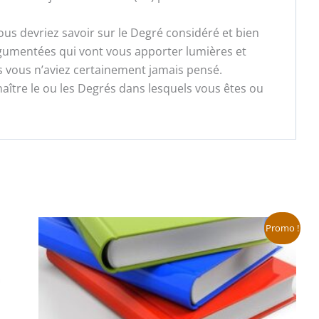
s devriez savoir sur le Degré considéré et bien
rgumentées qui vont vous apporter lumières et
s vous n’aviez certainement jamais pensé.
ître le ou les Degrés dans lesquels vous êtes ou
Le
Le
Promo !
prix
prix
initial
actuel
était :
est :
118,80 €.
59,40 €.