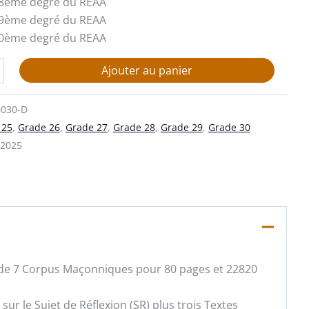
 28ème degré du REAA
 29ème degré du REAA
 30ème degré du REAA
Ajouter au panier
0030-D
 25
,
Grade 26
,
Grade 27
,
Grade 28
,
Grade 29
,
Grade 30
/2025
 de 7 Corpus Maçonniques pour 80 pages et 22820
r le Sujet de Réflexion (SR) plus trois Textes