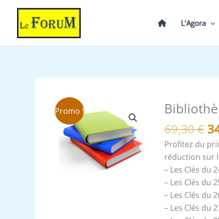
Aller
au
L’Agora
contenu
L
Biblioth
quantité
Promo !
pr
de
69,30
€
3
in
Bibliothèque
ét
Profitez du pri
des
69
réduction sur 
Clés
– Les Clés du
des
– Les Clés du
Grades
– Les Clés du
24
– Les Clés du
au