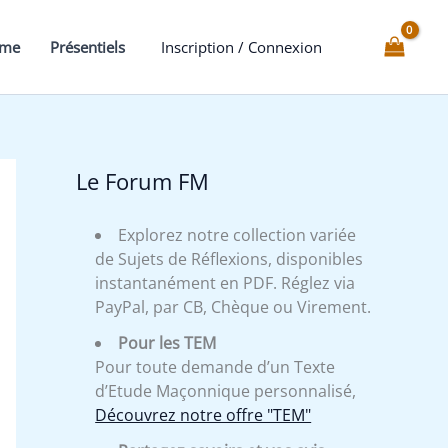
it :
est :
des
,30 €.
34,65 €.
Clés
mme
Présentiels
Inscription / Connexion
des
Grades
24
au
30
Le Forum FM
Explorez notre collection variée
de Sujets de Réflexions, disponibles
instantanément en PDF. Réglez via
PayPal, par CB, Chèque ou Virement.
Pour les TEM
Pour toute demande d’un Texte
d’Etude Maçonnique personnalisé,
Découvrez notre offre "TEM"