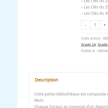
– Les Clés du
30
– Les Clés du
– Les Clés du
-
+
Code article :
BI
Grade 24
,
Grade
Publié le :
08/04
Description
Cette petite bibliothèque est composée
Mots.
Chaque Corpus se compose d’un Apport su