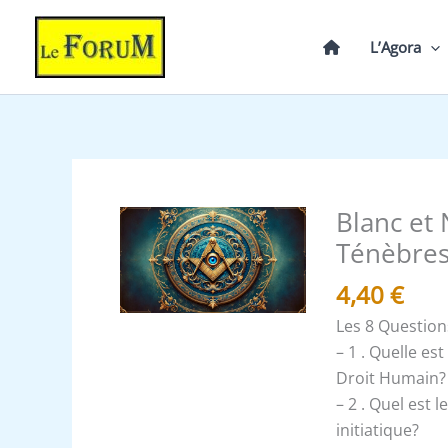
Aller
au
L’Agora
contenu
Blanc et 
quantité
de
Ténèbres
Blanc
4,40
€
et
Noir
Les 8 Question
du
– 1 . Quelle es
1
Droit Humain?
au
– 2 . Quel est 
30°
initiatique?