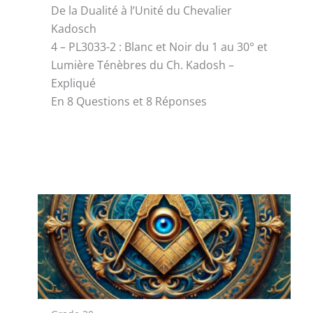
De la Dualité à l’Unité du Chevalier
Kadosch
4 – PL3033-2 : Blanc et Noir du 1 au 30° et
Lumière Ténèbres du Ch. Kadosh –
Expliqué
En 8 Questions et 8 Réponses