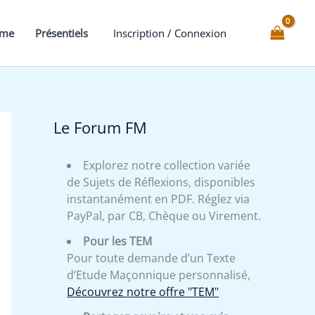
et
Noir
mme
Présentiels
Inscription / Connexion
du
1
au
30°
et
Le Forum FM
Lumière
Ténèbres
Explorez notre collection variée
du
de Sujets de Réflexions, disponibles
Ch.
instantanément en PDF. Réglez via
Kadosh
PayPal, par CB, Chèque ou Virement.
-
Pour les TEM
Expliqué
Pour toute demande d’un Texte
d’Etude Maçonnique personnalisé,
Découvrez notre offre "TEM"