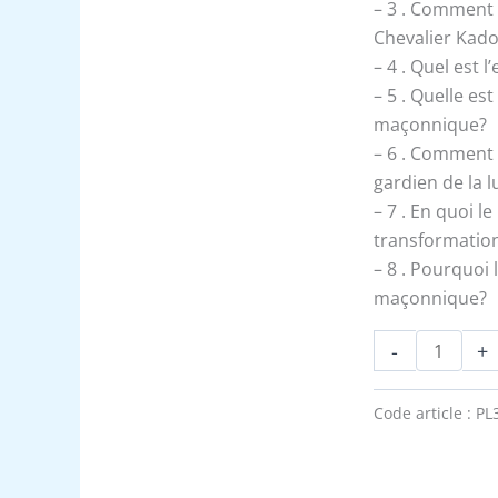
et
– 3 . Comment 
Lumière
Chevalier Kad
Ténèbres
– 4 . Quel est
du
– 5 . Quelle est
Ch.
maçonnique?
Kadosh
– 6 . Comment l
-
gardien de la 
Expliqué
– 7 . En quoi le
transformatio
– 8 . Pourquoi 
maçonnique?
-
+
Code article :
PL