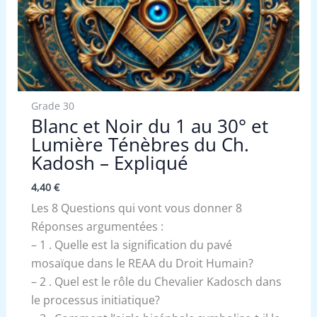
Grade 30
Blanc et Noir du 1 au 30° et
Lumière Ténèbres du Ch.
Kadosh – Expliqué
4,40
€
Les 8 Questions qui vont vous donner 8
Réponses argumentées :
– 1 . Quelle est la signification du pavé
mosaïque dans le REAA du Droit Humain?
– 2 . Quel est le rôle du Chevalier Kadosch dans
le processus initiatique?