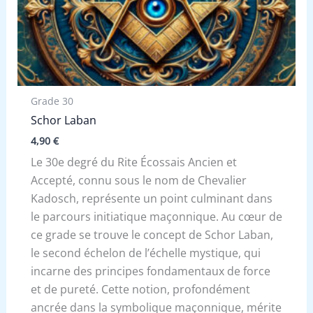
Grade 30
Schor Laban
4,90
€
Le 30e degré du Rite Écossais Ancien et
Accepté, connu sous le nom de Chevalier
Kadosch, représente un point culminant dans
le parcours initiatique maçonnique. Au cœur de
ce grade se trouve le concept de Schor Laban,
le second échelon de l’échelle mystique, qui
incarne des principes fondamentaux de force
et de pureté. Cette notion, profondément
ancrée dans la symbolique maçonnique, mérite