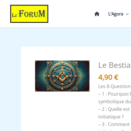
Aller
au
L’Agora
contenu
Le Bestia
quantité
de
4,90
€
Le
Les 8 Question
Bestiaire
– 1 : Pourquoi 
-
symbolique du
Expliqué
– 2 : Quelle es
initiatique ?
– 3 : Comment 