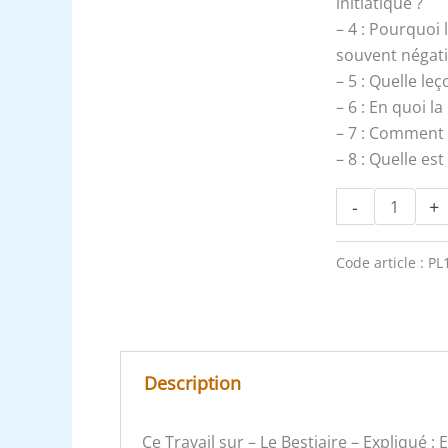
initiatique ?
– 4 : Pourquoi 
souvent négati
– 5 : Quelle le
– 6 : En quoi l
– 7 : Comment l’a
– 8 : Quelle es
-
+
Code article :
PL
Description
Ce Travail sur – Le Bestiaire – Expliqué