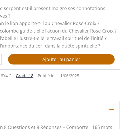
le serpent est-il présent malgré ses connotations
ves ?
çon le lion apporte-t-il au Chevalier Rose-Croix ?
a colombe guide-t-elle l’action du Chevalier Rose-Croix ?
beille illustre-t-elle le travail spirituel de l’initié ?
t l’importance du cerf dans la quête spirituelle ?
Ajouter au panier
18Y4-2
Grade 18
Publié le :
11/06/2025
 : En 8 Questions et 8 Réponses – Comporte 1165 mots